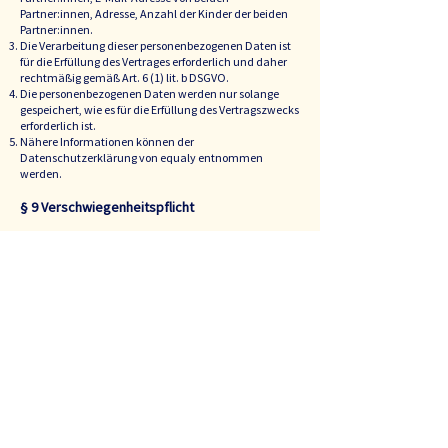
Partner:innen, Adresse, Anzahl der Kinder der beiden
Partner:innen.
Die Verarbeitung dieser personenbezogenen Daten ist
für die Erfüllung des Vertrages erforderlich und daher
rechtmäßig gemäß Art. 6 (1) lit. b DSGVO.
Die personenbezogenen Daten werden nur solange
gespeichert, wie es für die Erfüllung des Vertragszwecks
erforderlich ist.
Nähere Informationen können der
Datenschutzerklärung von equaly entnommen
werden.
§ 9 Verschwiegenheitspflicht
Beide Parteien verpflichten sich gegenseitig zur
Geheimhaltung aller vor und während der
Vertragslaufzeit ausgetauschten vertraulichen
Informationen, d.h. aller Informationen, Daten und
erworbenen Kenntnisse von Geschäfts- und/oder
Betriebsgeheimnissen des jeweils anderen
Vertragspartners.
Die Geheimhaltungspflicht besteht auch nach
Beendigung des Vertragsverhältnisses fort.
§ 10 Benachrichtigungen & Support
Mitteilungen (z.B. Kündigung), Erklärungen und