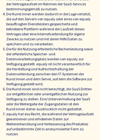
der Vertragslaufzeit im Rahmen der SaaS-Services
bestimmungsgemäß zu nutzen.
Die Kund:innen werden dadurch in die Lage versetzt,
die auf den Servern von equaly oder eines von equaly
beauftragten Dienstleisters gespeicherte und
betriebene Plattform während der Laufzeit dieses
Vertrages über eine Internetverbindung für eigene
Zwecke zu nutzen und mit deren Hilfe Daten zu
speichern und zu verarbeiten.
Die für die Nutzung erforderliche Rechenleistung sowie
der erforderliche Speicher- und
Datenverarbeitungsplatz werden von equaly zur
Verfügung gestellt. equaly ist nicht verantwortlich für
die Herstellung und Aufrechterhaltung der
Datenverbindung zwischen den IT-Systemen der
Kund:innen und dem Server, auf dem die Software zur
Verfügung gestellt wird.
Die Kund:innen sind nicht berechtigt, die SaaS Dritten
zur entgeltlichen oder unentgeltlichen Nutzung zur
Verfügung zu stellen. Eine Untervermietung der SaaS
oder die Weitergabe der Zugangsdaten ist den
Kund:innen daher ausdrücklich nicht gestattet.
equaly hat das Recht, die während der Vertragslaufzeit
gewonnenen und erhobenen Daten zur
Weiterentwicklung und Verbesserung des Produktes
auf unbestimmte Zeit in anonymisierter Form zu
nutzen.