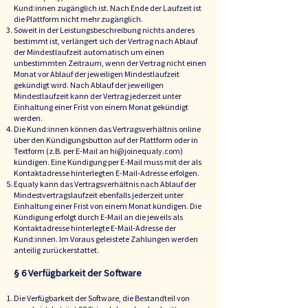
Kund:innen zugänglich ist. Nach Ende der Laufzeit ist
die Plattform nicht mehr zugänglich.
Soweit in der Leistungsbeschreibung nichts anderes
bestimmt ist, verlängert sich der Vertrag nach Ablauf
der Mindestlaufzeit automatisch um einen
unbestimmten Zeitraum, wenn der Vertrag nicht einen
Monat vor Ablauf der jeweiligen Mindestlaufzeit
gekündigt wird. Nach Ablauf der jeweiligen
Mindestlaufzeit kann der Vertrag jederzeit unter
Einhaltung einer Frist von einem Monat gekündigt
werden.
Die Kund:innen können das Vertragsverhältnis online
über den Kündigungsbutton auf der Plattform oder in
Textform (z.B. per E-Mail an
hi@joinequaly.com
)
kündigen. Eine Kündigung per E-Mail muss mit der als
Kontaktadresse hinterlegten E-Mail-Adresse erfolgen.
Equaly kann das Vertragsverhältnis nach Ablauf der
Mindestvertragslaufzeit ebenfalls jederzeit unter
Einhaltung einer Frist von einem Monat kündigen. Die
Kündigung erfolgt durch E-Mail an die jeweils als
Kontaktadresse hinterlegte E-Mail-Adresse der
Kund:innen. Im Voraus geleistete Zahlungen werden
anteilig zurückerstattet.
§ 6 Verfügbarkeit der Software
Die Verfügbarkeit der Software, die Bestandteil von