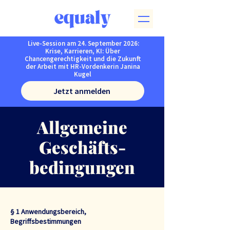
Live-Session am 24. September 2026:
Krise, Karrieren, KI: Über
Chancengerechtigkeit und die Zukunft
der Arbeit mit HR-Vordenkerin Janina
Kugel
Jetzt anmelden
Allgemeine
Geschäfts­
bedingungen
§ 1 Anwendungsbereich,
Begriffsbestimmungen