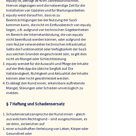
equaly ist, beträgt 98 % im Jahresdurchschnitt.
Hiervon abgezogen wird die notwendige Zeit für die
Installation von Updates und für Wartungsarbeiten.
equaly weist darauf hin, dass es zu
Beeinträchtigungen bei der Nutzung der SaaS
kommen kann, die nicht im Einflussbereich von equaly
liegen, z.B. aufgrund von technischen Gegebenheiten
im Bereich der Internetanbindung, die von equaly
nicht beeinflusst werden können, oder aufgrund der
vom Nutzer verwendeten technischen Infrastruktur.
Sollte die Funktionalität oder Verfügbarkeit der SaaS
aus solchen Gründen eingeschränkt sein, so gilt dies
nicht als Mangel oder Schlechtleistung.
equaly wendet für die Auswahl und Pflege der Inhalte
auf der Web-App die übliche Sorgfalt auf. Die
Vollständigkeit, Richtigkeit und Aktualität der Inhalte
können aber nicht gewährleistet werden.
Es obliegt den Kund:innen, erkennbare auftretende
Mängel, Störungen oder Schäden unverzüglich zu
melden.
§ 7 Haftung und Schadensersatz
Schadensersatzansprüche der Kund:innen – gleich
aus welchem Rechtsgrund – sind ausgeschlossen, es
sei denn, sie beruhen auf
einer schuldhaften Verletzung von Leben, Körper oder
Gesundheit oder