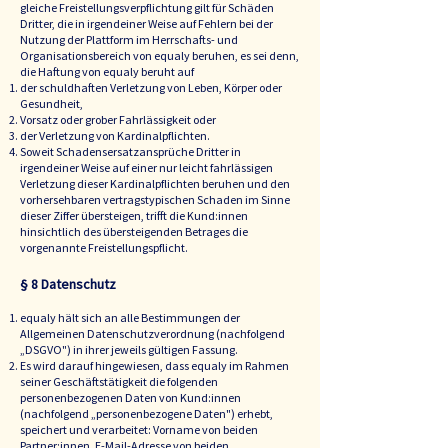
gleiche Freistellungsverpflichtung gilt für Schäden
Dritter, die in irgendeiner Weise auf Fehlern bei der
Nutzung der Plattform im Herrschafts- und
Organisationsbereich von equaly beruhen, es sei denn,
die Haftung von equaly beruht auf
der schuldhaften Verletzung von Leben, Körper oder
Gesundheit,
Vorsatz oder grober Fahrlässigkeit oder
der Verletzung von Kardinalpflichten.
Soweit Schadensersatzansprüche Dritter in
irgendeiner Weise auf einer nur leicht fahrlässigen
Verletzung dieser Kardinalpflichten beruhen und den
vorhersehbaren vertragstypischen Schaden im Sinne
dieser Ziffer übersteigen, trifft die Kund:innen
hinsichtlich des übersteigenden Betrages die
vorgenannte Freistellungspflicht.
§ 8 Datenschutz
equaly hält sich an alle Bestimmungen der
Allgemeinen Datenschutzverordnung (nachfolgend
„DSGVO") in ihrer jeweils gültigen Fassung.
Es wird darauf hingewiesen, dass equaly im Rahmen
seiner Geschäftstätigkeit die folgenden
personenbezogenen Daten von Kund:innen
(nachfolgend „personenbezogene Daten") erhebt,
speichert und verarbeitet: Vorname von beiden
Partner:innen, E-Mail-Adresse von beiden