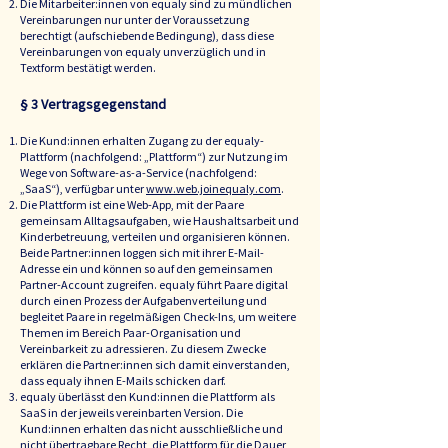
Die Mitarbeiter:innen von equaly sind zu mündlichen
Vereinbarungen nur unter der Voraussetzung
berechtigt (aufschiebende Bedingung), dass diese
Vereinbarungen von equaly unverzüglich und in
Textform bestätigt werden.
§ 3 Vertragsgegenstand
Die Kund:innen erhalten Zugang zu der equaly-
Plattform (nachfolgend: „Plattform“) zur Nutzung im
Wege von Software-as-a-Service (nachfolgend:
„SaaS“), verfügbar unter
www.web.joinequaly.com
.
Die Plattform ist eine Web-App, mit der Paare
gemeinsam Alltagsaufgaben, wie Haushaltsarbeit und
Kinderbetreuung, verteilen und organisieren können.
Beide Partner:innen loggen sich mit ihrer E-Mail-
Adresse ein und können so auf den gemeinsamen
Partner-Account zugreifen. equaly führt Paare digital
durch einen Prozess der Aufgabenverteilung und
begleitet Paare in regelmäßigen Check-Ins, um weitere
Themen im Bereich Paar-Organisation und
Vereinbarkeit zu adressieren. Zu diesem Zwecke
erklären die Partner:innen sich damit einverstanden,
dass equaly ihnen E-Mails schicken darf.
equaly überlässt den Kund:innen die Plattform als
SaaS in der jeweils vereinbarten Version. Die
Kund:innen erhalten das nicht ausschließliche und
nicht übertragbare Recht, die Plattform für die Dauer