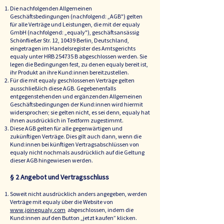
Die nachfolgenden Allgemeinen
Geschäftsbedingungen (nachfolgend: „AGB") gelten
für alle Verträge und Leistungen, die mit der equaly
GmbH (nachfolgend: „equaly"), geschäftsansässig
Schönfließer Str. 12, 10439 Berlin, Deutschland,
eingetragen im Handelsregister des Amtsgerichts
equaly unter HRB 254735 B abgeschlossen werden. Sie
legen die Bedingungen fest, zu denen equaly bereit ist,
ihr Produkt an ihre Kund:innen bereitzustellen.
Für die mit equaly geschlossenen Verträge gelten
ausschließlich diese AGB. Gegebenenfalls
entgegenstehenden und ergänzenden Allgemeinen
Geschäftsbedingungen der Kund:innen wird hiermit
widersprochen; sie gelten nicht, es sei denn, equaly hat
ihnen ausdrücklich in Textform zugestimmt.
Diese AGB gelten für alle gegenwärtigen und
zukünftigen Verträge. Dies gilt auch dann, wenn die
Kund:innen bei künftigen Vertragsabschlüssen von
equaly nicht nochmals ausdrücklich auf die Geltung
dieser AGB hingewiesen werden.
§ 2 Angebo
t und Vertragsschluss
Soweit nicht ausdrücklich anders angegeben, werden
Verträge mit equaly über die Website von
www.joinequaly.com
abgeschlossen, indem die
Kund:innen auf den Button „jetzt kaufen” klicken.