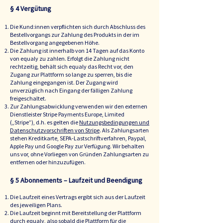
§ 4 Vergütung
Die Kund:innen verpflichten sich durch Abschluss des
Bestellvorgangs zur Zahlung des Produkts in der im
Bestellvorgang angegebenen Höhe.
Die Zahlung ist innerhalb von 14 Tagen auf das Konto
von equaly zu zahlen. Erfolgt die Zahlung nicht
rechtzeitig, behält sich equaly das Recht vor, den
Zugang zur Plattform so lange zu sperren, bis die
Zahlung eingegangen ist. Der Zugang wird
unverzüglich nach Eingang der fälligen Zahlung
freigeschaltet.
Zur Zahlungsabwicklung verwenden wir den externen
Dienstleister Stripe Payments Europe, Limited
(„Stripe”), d.h. es gelten die
Nutzungsbedingungen und
Datenschutzvorschriften von Stripe
. Als Zahlungsarten
stehen Kreditkarte, SEPA-Lastschriftverfahren, Paypal,
Apple Pay und Google Pay zur Verfügung. Wir behalten
uns vor, ohne Vorliegen von Gründen Zahlungsarten zu
entfernen oder hinzuzufügen.
§ 5
Abonnements – Laufzeit und Beendigung
Die Laufzeit eines Vertrags ergibt sich aus der Laufzeit
des jeweiligen Plans.
Die Laufzeit beginnt mit Bereitstellung der Plattform
durch equaly, also sobald die Plattform für die