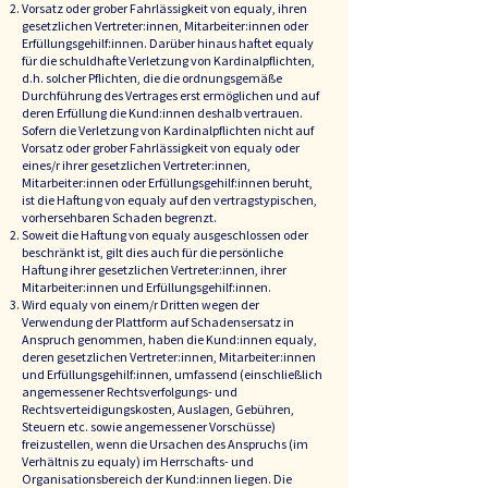
Vorsatz oder grober Fahrlässigkeit von equaly, ihren
gesetzlichen Vertreter:innen, Mitarbeiter:innen oder
Erfüllungsgehilf:innen. Darüber hinaus haftet equaly
für die schuldhafte Verletzung von Kardinalpflichten,
d.h. solcher Pflichten, die die ordnungsgemäße
Durchführung des Vertrages erst ermöglichen und auf
deren Erfüllung die Kund:innen deshalb vertrauen.
Sofern die Verletzung von Kardinalpflichten nicht auf
Vorsatz oder grober Fahrlässigkeit von equaly oder
eines/r ihrer gesetzlichen Vertreter:innen,
Mitarbeiter:innen oder Erfüllungsgehilf:innen beruht,
ist die Haftung von equaly auf den vertragstypischen,
vorhersehbaren Schaden begrenzt.
Soweit die Haftung von equaly ausgeschlossen oder
beschränkt ist, gilt dies auch für die persönliche
Haftung ihrer gesetzlichen Vertreter:innen, ihrer
Mitarbeiter:innen und Erfüllungsgehilf:innen.
Wird equaly von einem/r Dritten wegen der
Verwendung der Plattform auf Schadensersatz in
Anspruch genommen, haben die Kund:innen equaly,
deren gesetzlichen Vertreter:innen, Mitarbeiter:innen
und Erfüllungsgehilf:innen, umfassend (einschließlich
angemessener Rechtsverfolgungs- und
Rechtsverteidigungskosten, Auslagen, Gebühren,
Steuern etc. sowie angemessener Vorschüsse)
freizustellen, wenn die Ursachen des Anspruchs (im
Verhältnis zu equaly) im Herrschafts- und
Organisationsbereich der Kund:innen liegen. Die