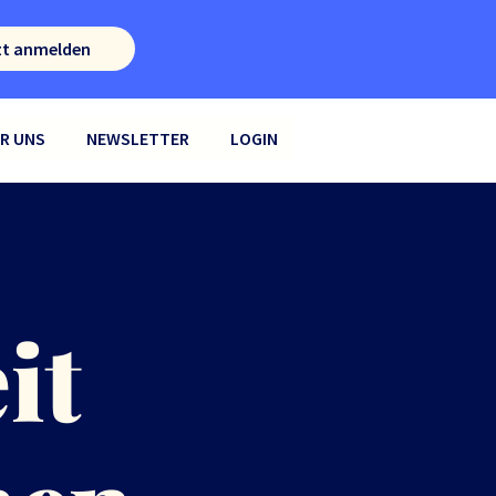
zt anmelden
R UNS
NEWSLETTER
LOGIN
it