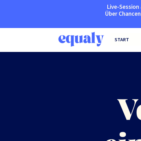
Live-Session 
Über Chanceng
START
V