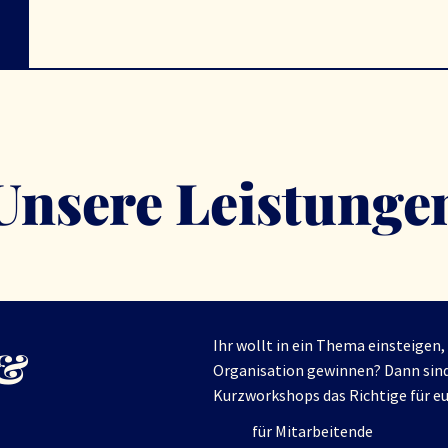
Unsere Leistunge
Ihr wollt in ein Thema einsteigen,
 &
Organisation gewinnen? Dann sin
Kurzworkshops das Richtige für e
für Mitarbeitende