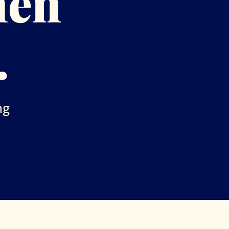
hen
.
ng