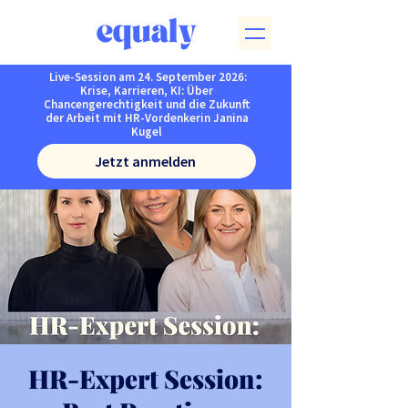
Live-Session am 24. September 2026:
Krise, Karrieren, KI: Über
Chancengerechtigkeit und die Zukunft
der Arbeit mit HR-Vordenkerin Janina
Kugel
Jetzt anmelden
HR-Expert Session: