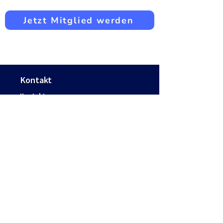
Jetzt Mitglied werden
Kontakt
Kontakt
Jobs
Presse
FAQs
Rechtliches
Impressum
Datenschutzerklärung
AGB
Widerruf
Schreib uns