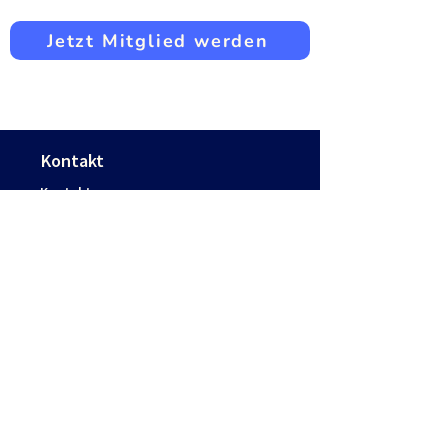
Jetzt Mitglied werden
Kontakt
Kontakt
Jobs
Presse
FAQs
Rechtliches
Impressum
Datenschutzerklärung
AGB
Widerruf
Schreib uns