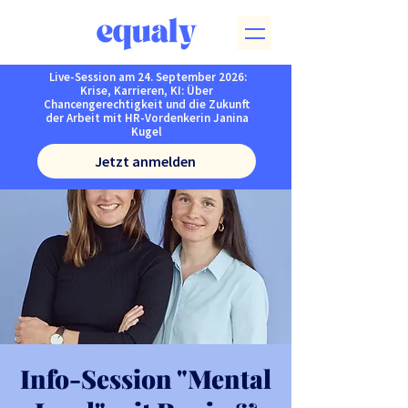
Live-Session am 24. September 2026:
Krise, Karrieren, KI: Über
Chancengerechtigkeit und die Zukunft
der Arbeit mit HR-Vordenkerin Janina
Kugel
Jetzt anmelden
Info-Session "Mental