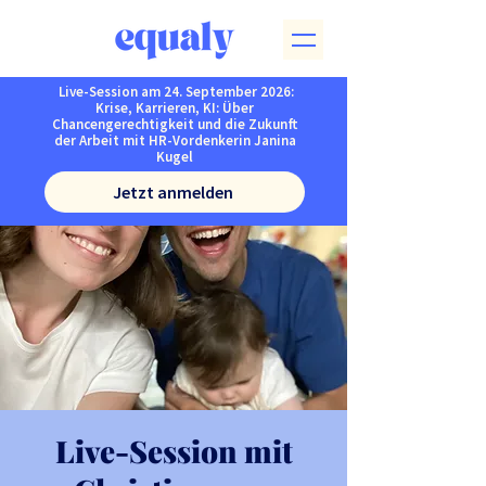
Live-Session am 24. September 2026:
Krise, Karrieren, KI: Über
Chancengerechtigkeit und die Zukunft
der Arbeit mit HR-Vordenkerin Janina
Kugel
Jetzt anmelden
Live-Session mit