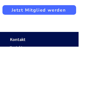
Jetzt Mitglied werden
Kontakt
Kontakt
Jobs
Presse
FAQs
Rechtliches
Impressum
Datenschutzerklärung
AGB
Widerruf
Schreib uns